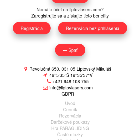
Nemáte účet na liptovlasers.com?
Zaregistrujte sa a získajte tieto benefity
Registrácia
Rezervácia bez prihlásenia
Späť
Revolučná 650, 031 05 Liptovský Mikuláš
49°5'35"S 19°35'37"V
+421 948 108 755
info@liptovlasers.com
GDPR
Úvod
Cenník
Rezervácia
Darčekové poukazy
Hra PARAGLIDING
Časté otázky