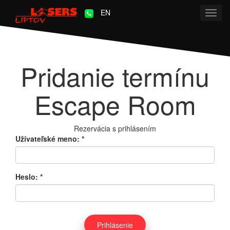
EN
Toggl
navig
Pridanie termínu
Escape Room
Rezervácia s prihlásením
Užívateľské meno:
*
Heslo:
*