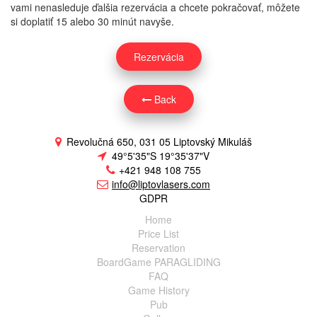
vami nenasleduje ďalšia rezervácia a chcete pokračovať, môžete
si doplatiť 15 alebo 30 minút navyše.
Rezervácia
Back
Revolučná 650, 031 05 Liptovský Mikuláš
49°5'35"S 19°35'37"V
+421 948 108 755
info@liptovlasers.com
GDPR
Home
Price List
Reservation
BoardGame PARAGLIDING
FAQ
Game History
Pub