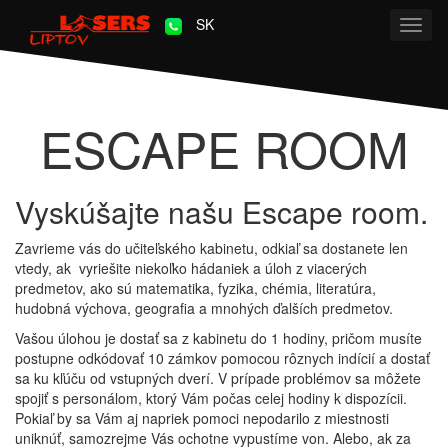
SK
Toggl
navig
ESCAPE ROOM
Vyskúšajte našu Escape room.
Zavrieme vás do učiteľského kabinetu, odkiaľ sa dostanete len
vtedy, ak vyriešite niekoľko hádaniek a úloh z viacerých
predmetov, ako sú matematika, fyzika, chémia, literatúra,
hudobná výchova, geografia a mnohých ďalších predmetov.
Vašou úlohou je dostať sa z kabinetu do 1 hodiny, pričom musíte
postupne odkódovať 10 zámkov pomocou rôznych indícií a dostať
sa ku kľúču od vstupných dverí. V prípade problémov sa môžete
spojiť s personálom, ktorý Vám počas celej hodiny k dispozícii.
Pokiaľ by sa Vám aj napriek pomoci nepodarilo z miestnosti
uniknúť, samozrejme Vás ochotne vypustíme von. Alebo, ak za